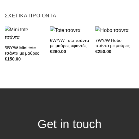
ΣΧΕΤΙΚΆ ΠΡΟΪΌΝΤΑ
6WY/W Tote τσάντα
7WY/W Hobo
με μαύρες υφαντές
τσάντα με μαύρες
5BY/W Mini tote
λεπτομέρειες
υφαντές
€
260.00
€
250.00
τσάντα με μαύρες
λεπτομέρειες
υφαντές
€
150.00
λεπτομέρειες
Get in touch