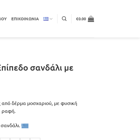
ΜΟΥ
ΕΠΙΚΟΙΝΩΝΊΑ
€
0.00
πίπεδο σανδάλι με
ς από δέρμα μοσχαριού, με φυσική
η ραφή.
 σανδάλι.