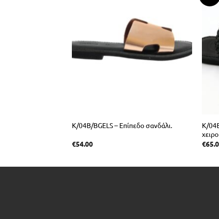
πεδο σανδάλι με
K/04B/BGELS – Επίπεδο σανδάλι.
K/04B
ική μαλακιά σόλα.
χειρο
€
54.00
€
65.