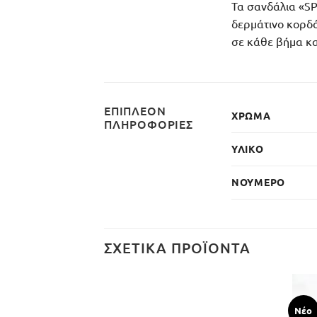
Τα σανδάλια «SP
δερμάτινο κορδό
σε κάθε βήμα και
ΕΠΙΠΛΈΟΝ
ΧΡΏΜΑ
ΠΛΗΡΟΦΟΡΊΕΣ
ΥΛΙΚΌ
ΝΟΎΜΕΡΟ
ΣΧΕΤΙΚΆ ΠΡΟΪΌΝΤΑ
Νέο