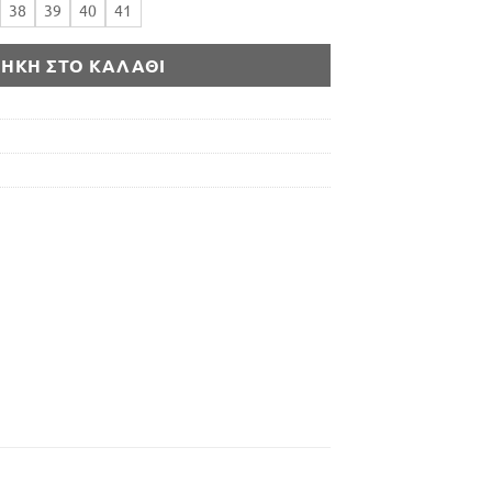
38
39
40
41
ΉΚΗ ΣΤΟ ΚΑΛΆΘΙ