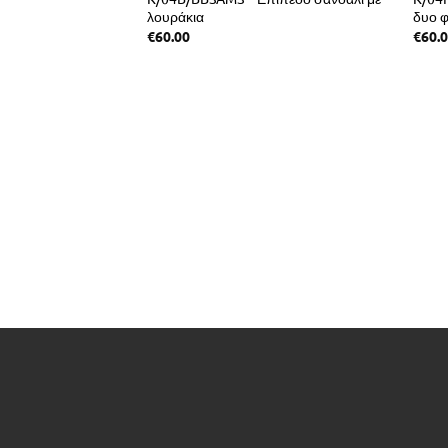
λουράκια
δυο φ
€
60.00
€
60.