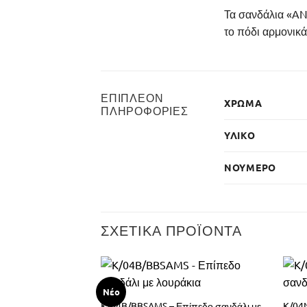
Τα σανδάλια «AN
το πόδι αρμονικά
ΕΠΙΠΛΈΟΝ
ΧΡΏΜΑ
ΠΛΗΡΟΦΟΡΊΕΣ
ΥΛΙΚΌ
ΝΟΎΜΕΡΟ
ΣΧΕΤΙΚΆ ΠΡΟΪΌΝΤΑ
Νέο
K/04B/BBSAMS – Επίπεδο σανδάλι με
K/04