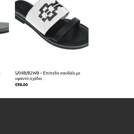
ιμάντες
€
60.00
ε
S/04B/B2WB – Επίπεδο σανδάλι με
υφαντό σχέδιο
€
98.00