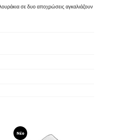
λουράκια σε δυο αποχρώσεις αγκαλιάζουν
Νέο
Νέο
K/04B/BBSPS – Επίπε