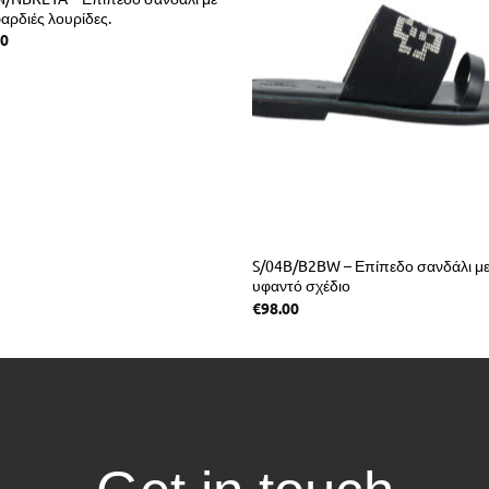
αρδιές λουρίδες.
00
S/04B/B2BW – Επίπεδο σανδάλι μ
υφαντό σχέδιο
€
98.00