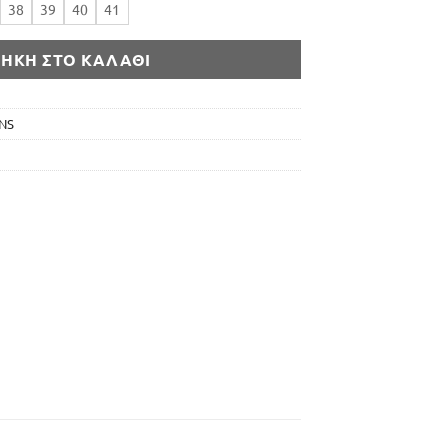
38
39
40
41
ΉΚΗ ΣΤΟ ΚΑΛΆΘΙ
NS