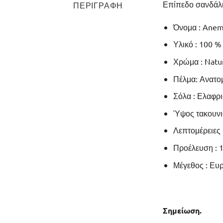
Επίπεδο σανδάλι
ΠΕΡΙΓΡΑΦΉ
Όνομα : Ane
Υλικό : 100 %
Χρώμα : Natur
Πέλμα: Ανατομ
Σόλα : Ελαφρι
Ύψος τακουνιο
Λεπτομέρειες 
Προέλευση : 1
Μέγεθος : Ευ
Σημείωση.