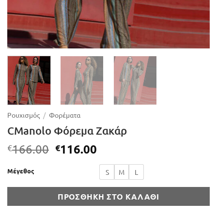
Ρουχισμός
/
Φορέματα
CManolo Φόρεμα Ζακάρ
Original
Η
116.00
166.00
€
€
price
τρέχουσα
was:
τιμή
Μέγεθος
S
M
L
€166.00.
είναι:
€116.00.
ΠΡΟΣΘΉΚΗ ΣΤΟ ΚΑΛΆΘΙ