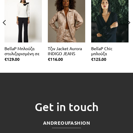
BellaP Μπλούζα
Τζιν Jacket Aurora
BellaP Chic
στυλιζαρισμένη σε
INDIGO JEANS
μπλούζα
κρεπ ελαστικό
στυλιζαρισμένη με
€
129.00
€
116.00
€
125.00
ουσα
εκρου
πλάγια πένσα
:
00.
Get in touch
ANDREOUFASHION