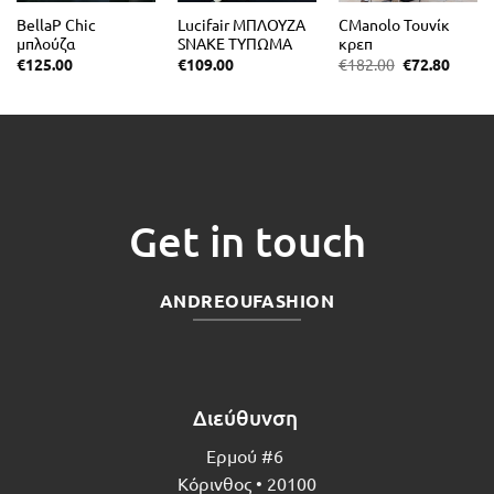
BellaP Chic
Lucifair ΜΠΛΟΥΖΑ
CManolo Τουνίκ
μπλούζα
SNAKE ΤΥΠΩΜΑ
κρεπ
στυλιζαρισμένη με
Original
Η
€
125.00
€
109.00
€
182.00
€
72.80
price
τρέχο
πλάγια πένσα
was:
τιμή
€182.00.
είναι:
€72.80
Get in touch
ANDREOUFASHION
Διεύθυνση
Ερμού #6
Κόρινθος • 20100