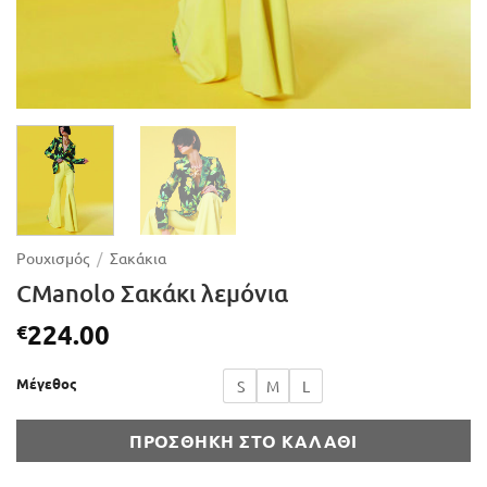
Ρουχισμός
/
Σακάκια
CManolo Σακάκι λεμόνια
224.00
€
Μέγεθος
S
M
L
ΠΡΟΣΘΉΚΗ ΣΤΟ ΚΑΛΆΘΙ