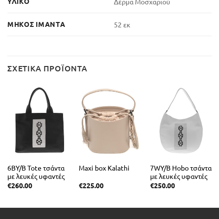
ΥΛΙΚΌ
Δέρμα Μοσχαριού
ΜΉΚΟΣ ΙΜΆΝΤΑ
52 εκ
ΣΧΕΤΙΚΆ ΠΡΟΪΌΝΤΑ
6BY/B Tote τσάντα
Maxi box Kalathi
7WY/B Hobo τσάντα
με λευκές υφαντές
με λευκές υφαντές
λεπτομέρειες
λεπτομέρειες
€
260.00
€
225.00
€
250.00