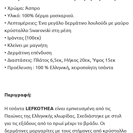
• Χρώμα: Άσπρο
• Υλικό: 100% δέρμα μοσχαριού.
• Λεπτομέρειες: Ένα μεγάλο δερμάτινο λουλούδι με μαύρο
κρύσταλλο Swarovski στη μέση
• Ιμάντας (100εκ)
• Κλείνει με μαγνήτη
• Δερμάτινη επένδυση
• Διαστάσεις: Πλάτος 6,5εκ, Μήκος 20εκ, Ύψος 15εκ
• Προέλευση : 100 % Ελληνική, χειροποίητη τσάντα
Περιγραφή:
Η τσάντα
LEFKOTHEA
είναι εμπνευσμένη από τις
Παιώνες της Ελληνικής χλωρίδας. Σχεδιάστηκε με στυλ
για τις εξόδους από το πρωί μέχρι το βράδυ. Οι
δερμάτινες μαργαρίτες με τους στήμονες από κρύσταλλο