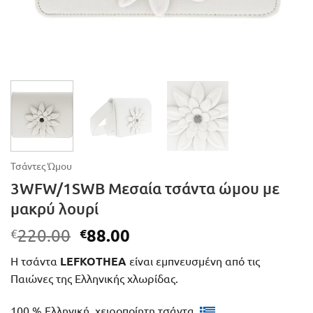
Τσάντες Ώμου
3WFW/1SWB Μεσαία τσάντα ώμου με
μακρύ λουρί
Original
Η
88.00
220.00
€
€
price
τρέχουσα
Η τσάντα
LEFKOTHEA
είναι εμπνευσμένη από τις
was:
τιμή
Παιώνες της Ελληνικής χλωρίδας.
€220.00.
είναι:
€88.00.
100 % Ελληνική, χειροποίητη τσάντα.