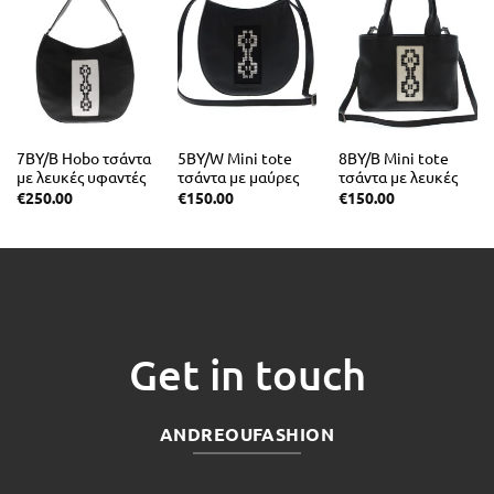
7BY/B Hobo τσάντα
5BY/W Mini tote
8BY/B Mini tote
με λευκές υφαντές
τσάντα με μαύρες
τσάντα με λευκές
λεπτομέρειες
υφαντές
υφαντές
€
250.00
€
150.00
€
150.00
λεπτομέρειες
λεπτομέρειες
Get in touch
ANDREOUFASHION