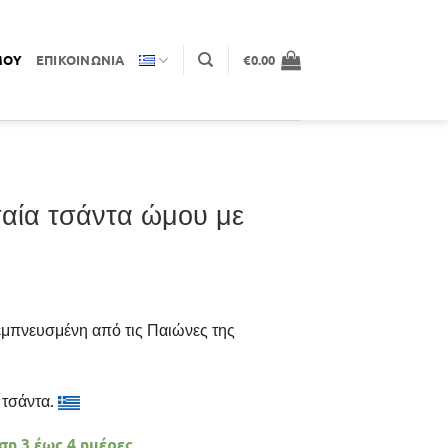
ΜΟΥ
ΕΠΙΚΟΙΝΩΝΊΑ
€
0.00
ία τσάντα ώμου με
έχουσα
εμπνευσμένη από τις Παιώνες της
ή
αι:
.00.
 τσάντα.
η 3 έως 4 ημέρες