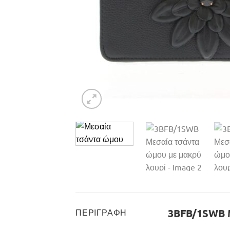
3BFB/1SWB Μ
ΠΕΡΙΓΡΑΦΉ