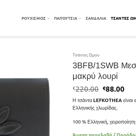
ΡΟΥΧΙΣΜΌΣ
ΠΑΠΟΎΤΣΙΑ
ΣΑΝΔΆΛΙΑ
ΤΣΆΝΤΕΣ Ώ
Τσάντες Ώμου
3BFB/1SWB Μεσα
μακρύ λουρί
Original
Η
88.00
220.00
€
€
price
τρ
Η τσάντα
LEFKOTHEA
είναι 
was:
τιμ
Ελληνικής χλωρίδας.
€220.00.
είν
€88
100 % Ελληνική, χειροποίητη
Άμεση παραλαβή / Παράδoσ