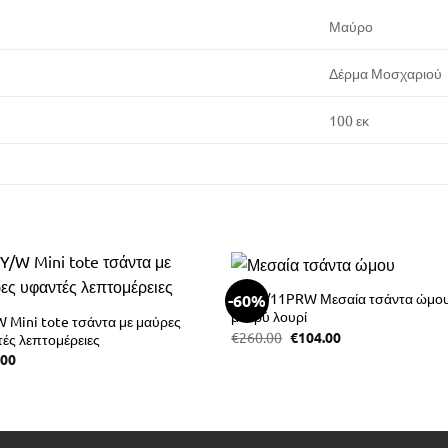
Μαύρο
Δέρμα Μοσχαριού
100 εκ
3BFB/11PRW Μεσαία τσάντα ώμου
-60%
μακρύ λουρί
 Mini tote τσάντα με μαύρες
Original
Η
€
260.00
€
104.00
ές λεπτομέρειες
price
τρέχουσα
.00
was:
τιμή
€260.00.
είναι:
€104.00.