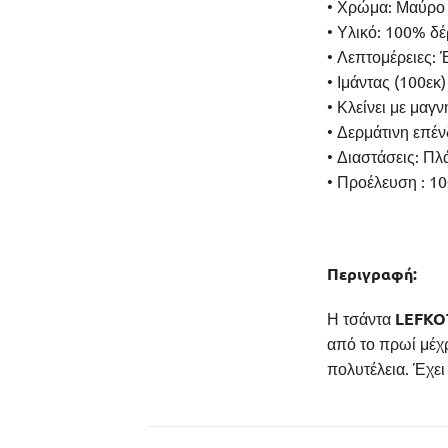
• Χρώμα: Μαύρο
• Υλικό: 100% δ
• Λεπτομέρειες:
• Ιμάντας (100εκ)
• Κλείνει με μαγν
• Δερμάτινη επέ
• Διαστάσεις: Πλ
• Προέλευση : 10
Περιγραφή:
Η τσάντα
LEFKO
από το πρωί μέχ
πολυτέλεια. Έχει