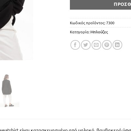
ΠΡΟΣΘ
Κωδικός προϊόντος:
7300
Κατηγορία:
Μπλούζες
sweatshirt είναι κατασκευασμένο από μαλακό, βαμβακερό ύφ