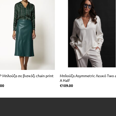
P Μπλούζα σε βισκόζι chain print
Μπλούζα Asymmetric Λευκό Τwo 
Α Ηalf
.00
€
109.00