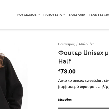
ΡΟΥΧΙΣΜΌΣ
ΠΑΠΟΎΤΣΙΑ
ΣΑΝΔΆΛΙΑ
ΤΣΆΝΤΕΣ Ώ
Ρουχισμός
/
Μπλούζες
Φουτερ Unisex μ
Half
78.00
€
Αυτό το unisex sweatshirt ε
βαμβακερό ύφασμα υψηλής πο
Μέγεθος