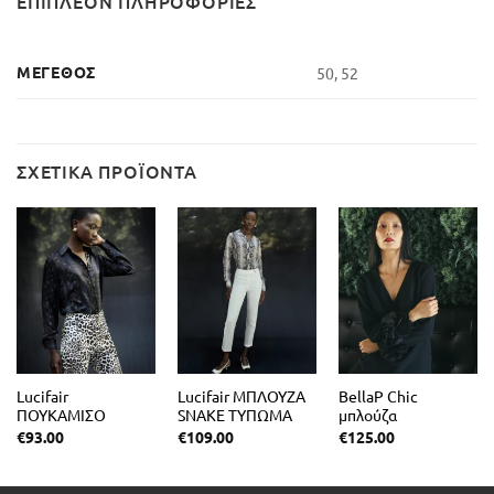
ΕΠΙΠΛΈΟΝ ΠΛΗΡΟΦΟΡΊΕΣ
ΜΈΓΕΘΟΣ
50, 52
ΣΧΕΤΙΚΆ ΠΡΟΪΌΝΤΑ
Lucifair
Lucifair ΜΠΛΟΥΖΑ
BellaP Chic
ΠΟΥΚΑΜΙΣΟ
SNAKE ΤΥΠΩΜΑ
μπλούζα
ΕΜΠΡΙΜΕ
στυλιζαρισμένη με
€
93.00
€
109.00
€
125.00
πλάγια πένσα