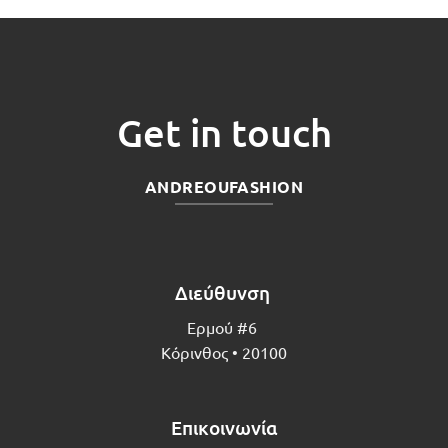
:
€182.00.
είναι:
€140.00.
είναι:
80.
€72.80.
€56.00
Get in touch
ANDREOUFASHION
Διεύθυνση
Ερμού #6
Κόρινθος • 20100
Επικοινωνία