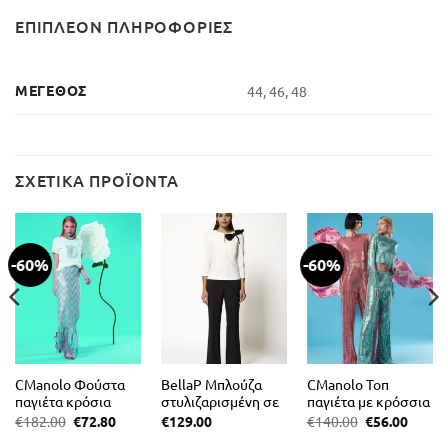
ΕΠΙΠΛΈΟΝ ΠΛΗΡΟΦΟΡΊΕΣ
ΜΈΓΕΘΟΣ
44, 46, 48
ΣΧΕΤΙΚΆ ΠΡΟΪΌΝΤΑ
-60%
-60%
CManolo Φούστα
BellaP Μπλούζα
CManolo Τοπ
παγιέτα κρόσια
στυλιζαρισμένη σε
παγιέτα με κρόσσια
κρεπ ελαστικό
Original
Η
Original
Η
€
182.00
€
72.80
€
129.00
€
140.00
€
56.00
ουσα
price
τρέχουσα
price
τρέχο
εκρου
was:
τιμή
was:
τιμή