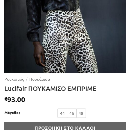
Ρουχισμός
/
Πουκάμισα
Lucifair ΠΟΥΚΑΜΙΣΟ ΕΜΠΡΙΜΕ
93.00
€
Μέγεθος
44
46
48
ΠΡΟΣΘΉΚΗ ΣΤΟ ΚΑΛΆΘΙ