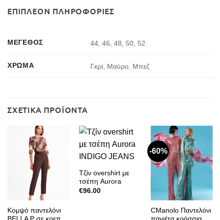
ΕΠΙΠΛΈΟΝ ΠΛΗΡΟΦΟΡΊΕΣ
ΜΈΓΕΘΟΣ
44, 46, 48, 50, 52
ΧΡΏΜΑ
Γκρί, Μαύρο, Μπεζ
ΣΧΕΤΙΚΆ ΠΡΟΪΌΝΤΑ
-60%
Τζίν overshirt με
τσέπη Aurora
INDIGO JEANS
€
96.00
Κομψό παντελόνι
CManolo Παντελόνι
BELLA P σε κρεπ
παγιέτα κρόσσια