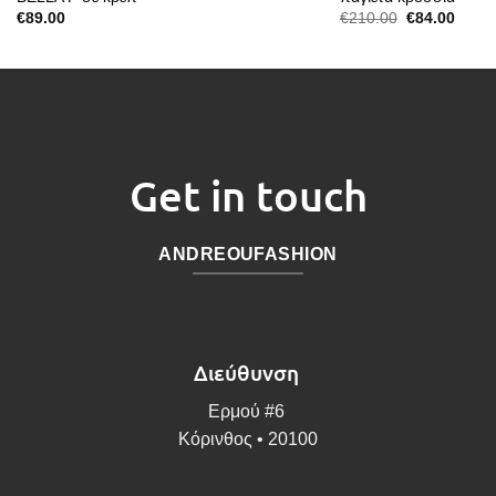
ελαστικό
Original
Η
€
89.00
€
210.00
€
84.00
price
τρέχο
was:
τιμή
€210.00.
είναι:
€84.0
Get in touch
ANDREOUFASHION
Διεύθυνση
Ερμού #6
Κόρινθος • 20100