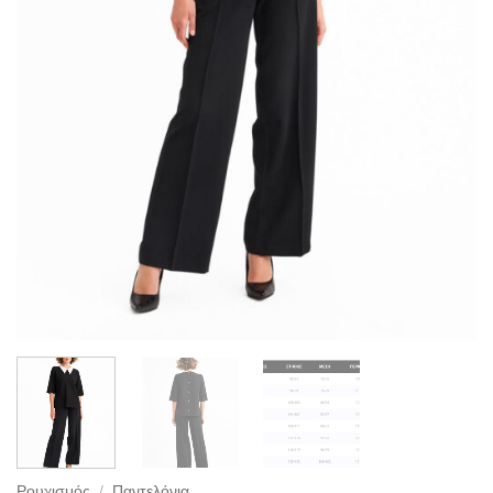
Ρουχισμός
/
Παντελόνια