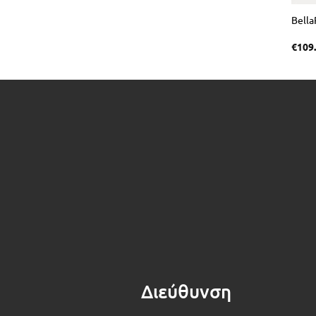
Bella
€
109
Διεύθυνση