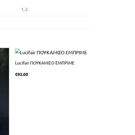
1, 2
Lucifair ΠΟΥΚΑΜΙΣΟ ΕΜΠΡΙΜΕ
Ζιβάγκο Ελαστικό T
€
93.00
A Half
€
75.00