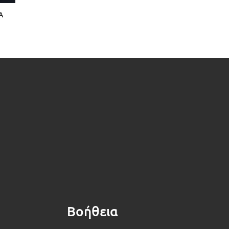
Α
Βοήθεια