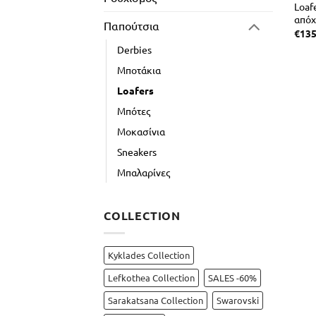
Loaf
απόχ
Παπούτσια
€
135
Derbies
Μποτάκια
Loafers
Μπότες
Μοκασίνια
Sneakers
Μπαλαρίνες
COLLECTION
Kyklades Collection
Lefkothea Collection
SALES -60%
Sarakatsana Collection
Swarovski