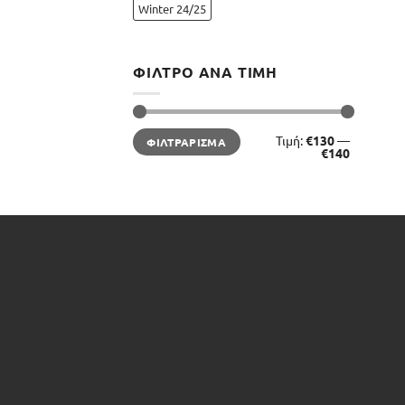
Winter 24/25
ΦΊΛΤΡΟ ΑΝΆ ΤΙΜΉ
Ελάχιστη
Μέγιστη
Τιμή:
€130
—
ΦΙΛΤΡΆΡΙΣΜΑ
τιμή
τιμή
€140