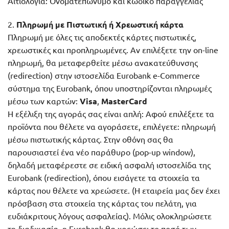
Αιτιολογία: Ονοματεπώνυμο και κωδικό παραγγελίας
2.
Πληρωμή με Πιστωτική ή Χρεωστική κάρτα
Πληρωμή με όλες τις αποδεκτές κάρτες πιστωτικές,
χρεωστικές και προπληρωμένες. Αν επιλέξετε την on-line
πληρωμή, θα μεταφερθείτε μέσω ανακατεύθυνσης
(redirection) στην ιστοσελίδα Eurobank e-Commerce
σύστημα της Eurobank, όπου υποστηρίζονται πληρωμές
μέσω των καρτών:
Visa
,
MasterCard
Η εξέλιξη της αγοράς σας είναι απλή: Αφού επιλέξετε τα
προϊόντα που θέλετε να αγοράσετε, επιλέγετε: πληρωμή
μέσω πιστωτικής κάρτας. Στην οθόνη σας θα
παρουσιαστεί ένα νέο παράθυρο (pop-up window),
δηλαδή μεταφέρεστε σε ειδική ασφαλή ιστοσελίδα της
Eurobank (redirection), όπου εισάγετε τα στοιχεία τα
κάρτας που θέλετε να χρεώσετε. (Η εταιρεία μας δεν έχει
πρόσβαση στα στοιχεία της κάρτας του πελάτη, για
ευδιάκριτους λόγους ασφαλείας). Μόλις ολοκληρώσετε
τη διαδικασία, η Eurobank θα χρεώσει το ποσό των