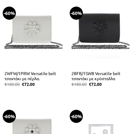
-60%
-60%
2WFW/1PRW Versatile belt
2BFB/1SWB Versatile belt
τσαντάκι με πέρλα.
τσαντάκι με κρύσταλλα
Swarovski.
Original
Η
Original
Η
€
180.00
€
72.00
€
180.00
€
72.00
price
τρέχουσα
price
τρέχουσα
was:
τιμή
was:
τιμή
€180.00.
είναι:
€180.00.
είναι:
€72.00.
€72.00.
-60%
-60%