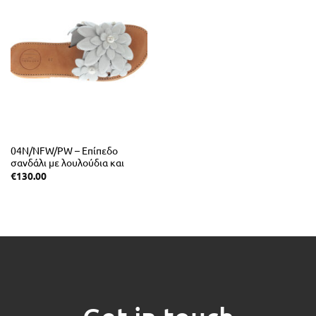
04N/NFW/PW – Επίπεδο
σανδάλι με λουλούδια και
φυσική μαλακιά σόλα.
€
130.00