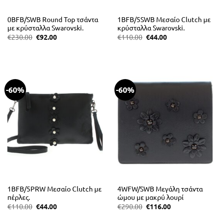
0BFB/SWB Round Top τσάντα
1BFB/5SWB Μεσαίο Clutch με
με κρύσταλλα Swarovski.
κρύσταλλα Swarovski.
Original
Η
Original
Η
€
230.00
€
92.00
€
110.00
€
44.00
price
τρέχουσα
price
τρέχουσα
was:
τιμή
was:
τιμή
€230.00.
είναι:
€110.00.
είναι:
€92.00.
€44.00.
-60%
-60%
1BFB/5PRW Μεσαίο Clutch με
4WFW/SWB Μεγάλη τσάντα
πέρλες.
ώμου με μακρύ λουρί
Original
Η
Original
Η
€
110.00
€
44.00
€
290.00
€
116.00
price
τρέχουσα
price
τρέχουσα
was:
τιμή
was:
τιμή