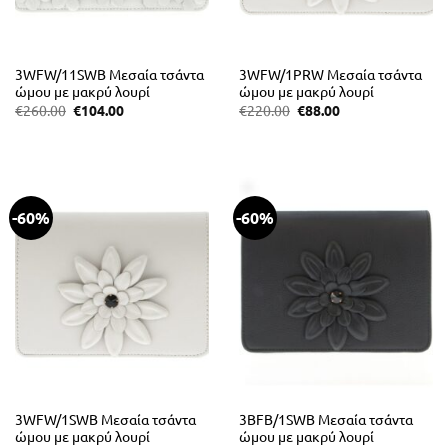
3WFW/11SWB Μεσαία τσάντα
3WFW/1PRW Μεσαία τσάντα
ώμου με μακρύ λουρί
ώμου με μακρύ λουρί
Original
Η
Original
Η
€
260.00
€
104.00
€
220.00
€
88.00
price
τρέχουσα
price
τρέχουσα
was:
τιμή
was:
τιμή
€260.00.
είναι:
€220.00.
είναι:
€104.00.
€88.00.
-60%
-60%
3WFW/1SWB Μεσαία τσάντα
3BFB/1SWB Μεσαία τσάντα
ώμου με μακρύ λουρί
ώμου με μακρύ λουρί