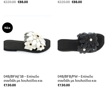
Original
Η
Original
Η
€
220.00
€
88.00
€
220.00
€
88.00
price
τρέχουσα
price
τρέχουσα
was:
τιμή
was:
τιμή
€220.00.
είναι:
€220.00.
είναι:
€88.00.
€88.00.
Νέο
04B/BFW/ SB – Επίπεδο
04B/BFB/PW – Επίπεδο
σανδάλι με λουλούδια και
σανδάλι με λουλούδια και
φυσική μαλακιά σόλα.
μαλακιά σόλα.
€
130.00
€
130.00