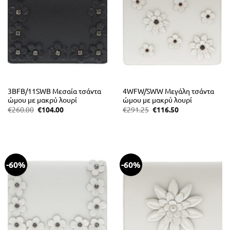
3BFB/11SWB Μεσαία τσάντα
4WFW/SWW Μεγάλη τσάντα
ώμου με μακρύ λουρί
ώμου με μακρύ λουρί
Original
Η
Original
Η
€
260.00
€
104.00
€
291.25
€
116.50
price
τρέχουσα
price
τρέχουσα
was:
τιμή
was:
τιμή
€260.00.
είναι:
€291.25.
είναι:
€104.00.
€116.50.
-60%
-60%